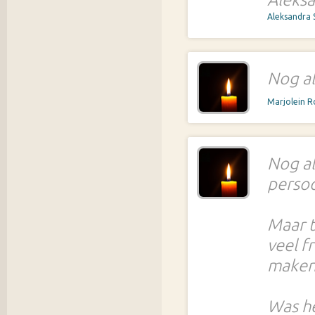
Aleksandra
Nog al
Marjolein 
Nog al
persoo
Maar t
veel f
maken
Was he