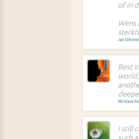
of in 
Wens h
sterkt
Jan Schone
Rest i
world,
anothe
deepes
Mirolava P
I stil
such a