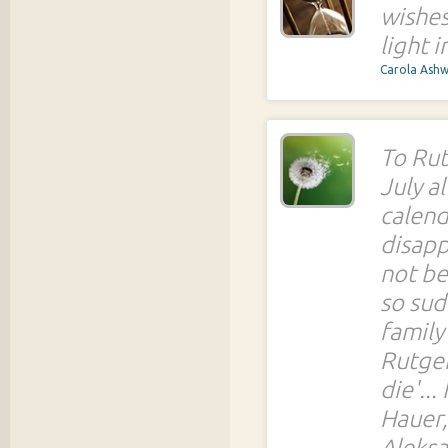
wishes
light 
Carola Ash
To Rut
July a
calend
disapp
not be
so sud
family
Rutger
die'..
Hauer,
Aleks