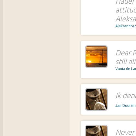
Hauer'
attitud
Aleks
Aleksandra
Dear R
still a
Vania de L
Ik den
Jan Duurs
Never 