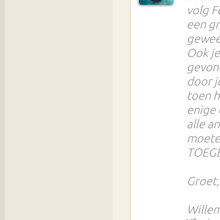
volg F
een gr
gewees
Ook je
gevond
door j
toen h
enige 
alle a
moete
TOEGE
Groet,
Wille