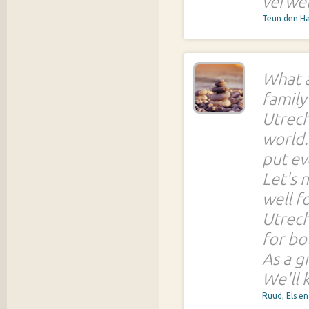
verwer
Teun den H
What a
family
Utrecht
world.
put ev
Let's 
well f
Utrech
for bo
As a g
We'll 
Ruud, Els e