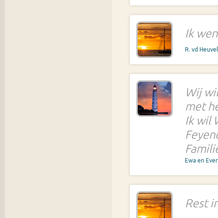
Ik wen
R. vd Heuve
Wij wi
met he
Ik wil 
Feyeno
Famili
Ewa en Eve
Rest i