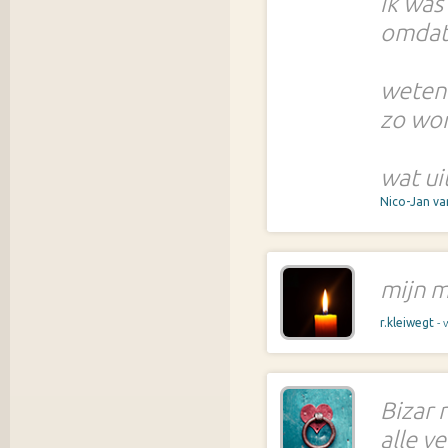
ik was
omdat 
weten 
zo wor
wat ui
Nico-Jan va
mijn 
r.kleiwegt
-
Bizar 
alle v