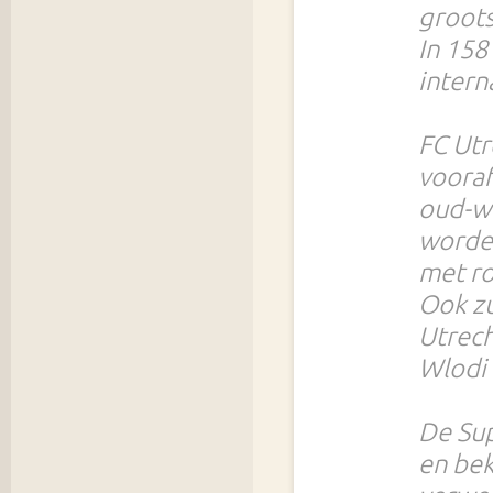
groots
In 158
intern
FC Ut
vooraf
oud-we
worden
met ro
Ook zu
Utrech
Wlodi
De Sup
en bek