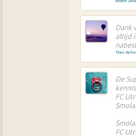
Willem Jan
Dank 
altijd
nabes
Theo Verh
De Sup
kennis
FC Utr
Smola
Smolar
FC Utr