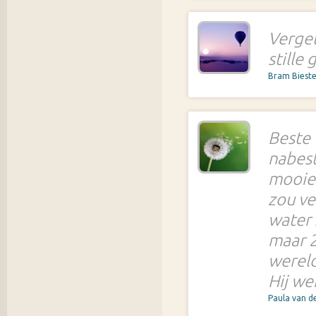
Verget
stille 
Bram Biest
Beste 
nabest
mooie 
zou ve
water 
maar 
wereld 
Hij we
Paula van 