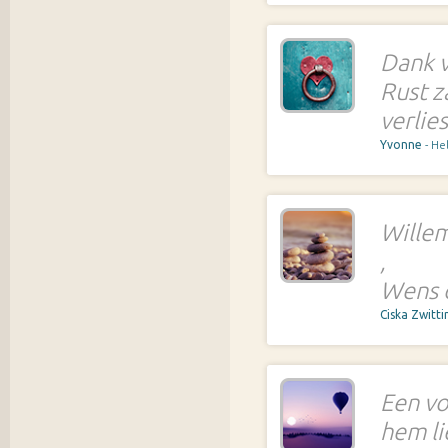
Dank v
Rust z
verlies
Yvonne
- H
Willem
,
Wens d
Ciska Zwitt
Een vo
hem li