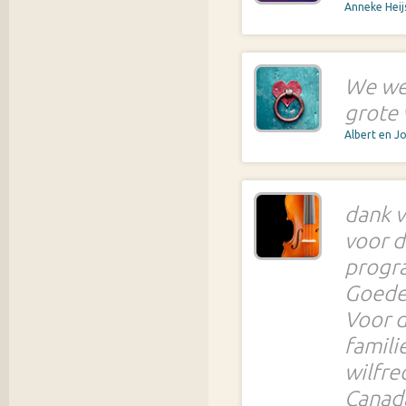
Anneke Heij
We wen
grote 
Albert en J
dank v
voor d
progr
Goede
Voor 
famili
wilfre
Canad