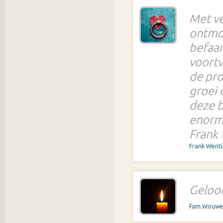
Met ve
ontmoe
befaam
voortv
de pro
groei 
deze 
enorm 
Frank
Frank Went
Geloof
Fam.Wouwe