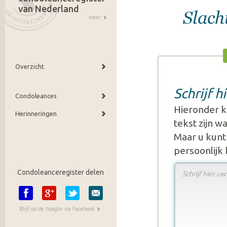
van Nederland
Slach
meer
Overzicht
Schrijf 
Condoleances
Hieronder k
Herinneringen
tekst zijn 
Maar u kunt 
persoonlijk
Condoleanceregister delen
Blijf op de hoogte via Facebook