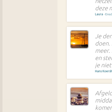
hetzel
deze m
Laura
- Ens
Je den
doen. 
meer. 
en ste
je niet
Hans Koers
Afgel
middag
komen 