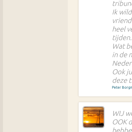
tribun
Ik wil
vriend
heel v
tijden.
Wat be
in de 
Neder
Ook ju
deze t
Peter Borg
WIJ we
OOK de
hebbe