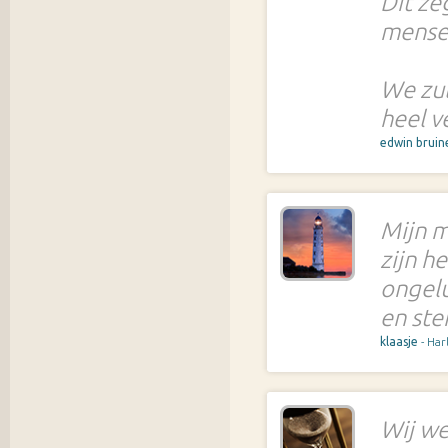
Dit ze
mense
We zul
heel v
edwin brui
Mijn 
zijn h
ongelu
en ste
klaasje
- Har
Wij we