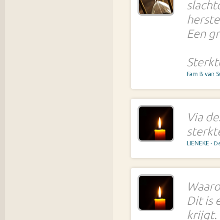
slacht
herste
Een gr
Sterkt
Fam B van 
Via de
sterkt
LIENEKE
- D
Waaro
Dit is
krijgt.