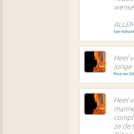
wensen
ALLEM
fam-Schuri
Heel v
jonge 
Rina van Gil
Heel v
manne
compli
ze de 