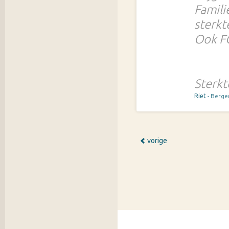
Famili
sterkt
Ook FC
Sterkt
Riet
- Berge
vorige