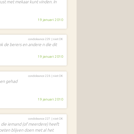
 rust met mekaar kunt vinden. In
19 januari 2010
condoleance 229 |
niet OK
k de berers en andere n die dit
19 januari 2010
condoleance 228 |
niet OK
ben gehad
19 januari 2010
condoleance 227 |
niet OK
 die iemand (of meerdere) heeft
oeten blijven doen met al het