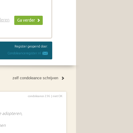
leren
Ga verder
Register geopend door:
Condoleanceregister.nl
zelf condoleance schrijven
condoleance 236 |
niet OK
e adopteren,
bben