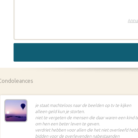
Annu
Condoleances
je staat machteloos naar de beelden op tv te kijken
alleen geld kun je storten.
niet te vergeten de mensen die daar waren een kind t
om hen een beter leven te geven.
verdriet hebben voor allen die het niet overleefd he
bidden voor de overlevenden nabestaanden