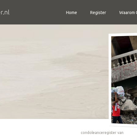
Home
Register
Waarom C
condoleanceregister van