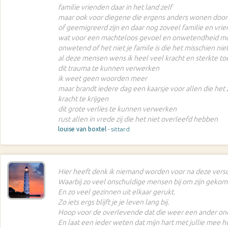
familie vrienden daar in het land zelf
maar ook voor diegene die ergens anders wonen door
of geemigreerd zijn en daar nog zoveel familie en vr
wat voor een machteloos gevoel en onwetendheid mo
onwetend of het niet je famile is die het misschien ni
al deze mensen wens ik heel veel kracht en sterkte to
dit trauma te kunnen verwerken
ik weet geen woorden meer
maar brandt iedere dag een kaarsje voor allen die he
kracht te krijgen
dit grote verlies te kunnen verwerken
rust allen in vrede zij die het niet overleefd hebben
louise van boxtel
- sittard
Hier heeft denk ik niemand worden voor na deze versc
Waarbij zo veel onschuldige mensen bij om zijn gekom
En zo veel gezinnen uit elkaar gerukt.
Zo iets ergs blijft je je leven lang bij.
Hoop voor de overlevende dat die weer een ander on
En laat een ieder weten dat mijn hart met jullie mee hu