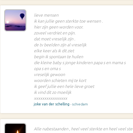
lieve mensen
ik kan jullie geen sterkte toe wensen .
hier zijn geen worden voor.
zoveel verdriet en pijn.
dat moet vreselijk zijn .
de tv beelden zijn al vreselijk
elke keer als ik dit ziet
begin ik spontaan te huilen
die kleine baby s jonge kinderen papa s en mama s
opa s en oma s
vreselijk gewoon
woorden schieten mij te kort
ik geef jullie een hele lieve groet
ik vind dit zo moeilijk
xxxxxxxxxxxxxxxx
joke van der schelling
- schiedam
Alle nabestaanden , heel veel sterkte en heel veel st