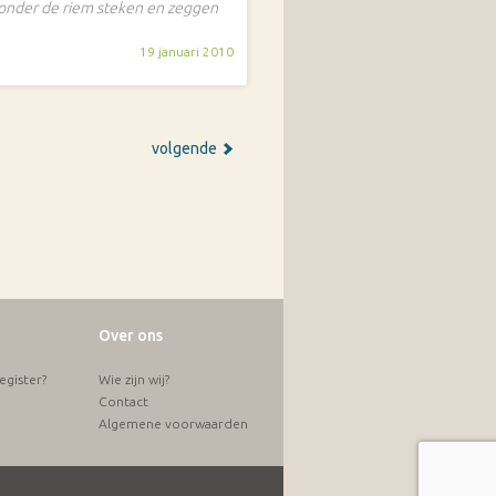
t onder de riem steken en zeggen
19 januari 2010
volgende
Over ons
gister?
Wie zijn wij?
Contact
Algemene voorwaarden