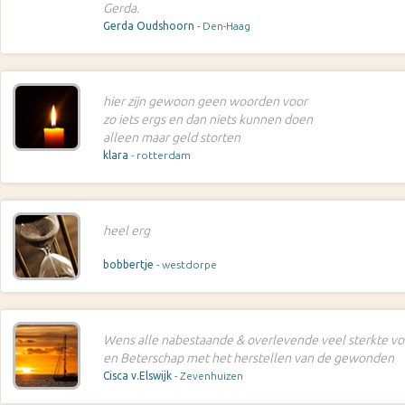
Gerda.
Gerda Oudshoorn
- Den-Haag
hier zijn gewoon geen woorden voor
zo iets ergs en dan niets kunnen doen
alleen maar geld storten
klara
- rotterdam
heel erg
bobbertje
- westdorpe
Wens alle nabestaande & overlevende veel sterkte vo
en Beterschap met het herstellen van de gewonden
Cisca v.Elswijk
- Zevenhuizen