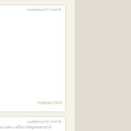
condoleance 231 |
niet OK
19 januari 2010
condoleance 230 |
niet OK
eun aan u allen toegewenst in