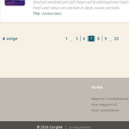
leed en verdriet om zich heen wil ik allemaal een har
heel veel steun en sterkte in deze zware periode.
Tiny
- Amsterdam
vorige
1
5
6
7
8
9
20
...
...
Home
Waarom Condoleancere
Hoe reageert u?
Over condoleren
© 2026 ZorgNA
|
privacybeleid