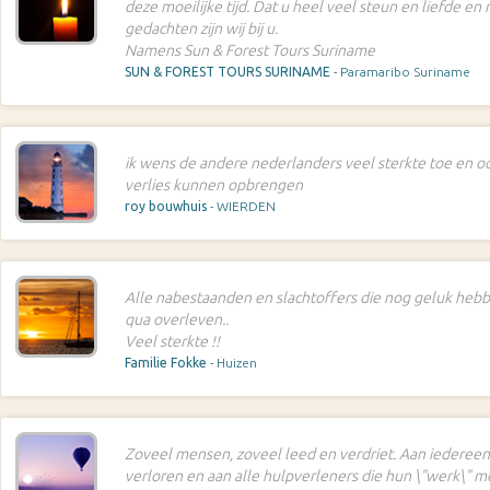
deze moeilijke tijd. Dat u heel veel steun en liefde en
gedachten zijn wij bij u.
Namens Sun & Forest Tours Suriname
SUN & FOREST TOURS SURINAME
- Paramaribo Suriname
ik wens de andere nederlanders veel sterkte toe en oo
verlies kunnen opbrengen
roy bouwhuis
- WIERDEN
Alle nabestaanden en slachtoffers die nog geluk heb
qua overleven..
Veel sterkte !!
Familie Fokke
- Huizen
Zoveel mensen, zoveel leed en verdriet. Aan iedereen
verloren en aan alle hulpverleners die hun \"werk\" m