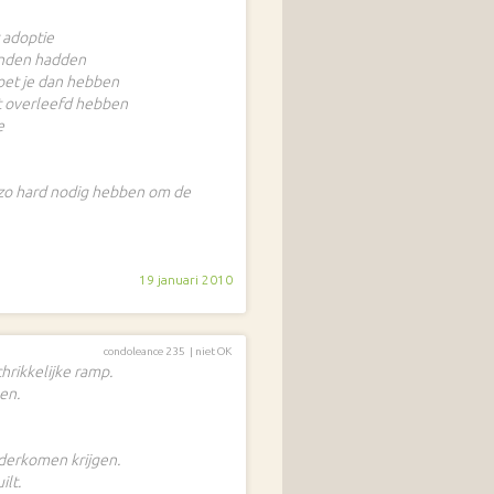
 adoptie
ienden hadden
et je dan hebben
et overleefd hebben
e
t zo hard nodig hebben om de
19 januari 2010
condoleance 235 |
niet OK
hrikkelijke ramp.
en.
derkomen krijgen.
ilt.