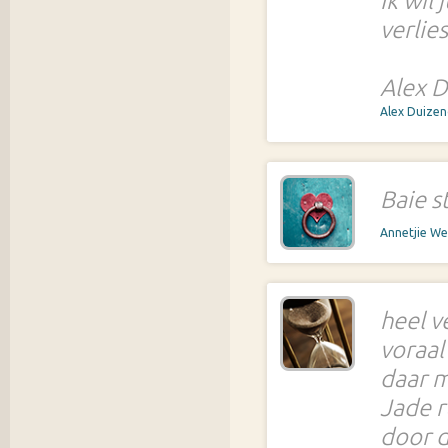
Ik wil
verlies
Alex D
Alex Duize
Baie s
Annetjie W
heel v
voraal
daar m
Jade r
door d