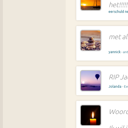
het!!!!!!
eerschuld n
met al
yannick
- a
RIP Ja
Jolanda
- Ee
Woorde