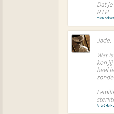
Dat je
R I P
mien dekke
Jade,
Wat is
kon ji
heel l
zonder
Famili
sterkt
André de H