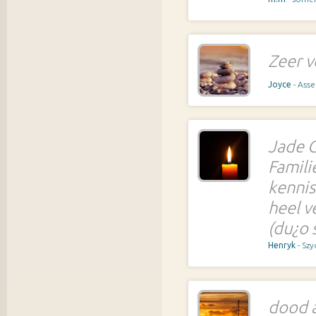
Zeer v
Joyce
- Ass
Jade G
Famili
kennis
heel v
(du¿o 
Henryk
- Sz
dood a