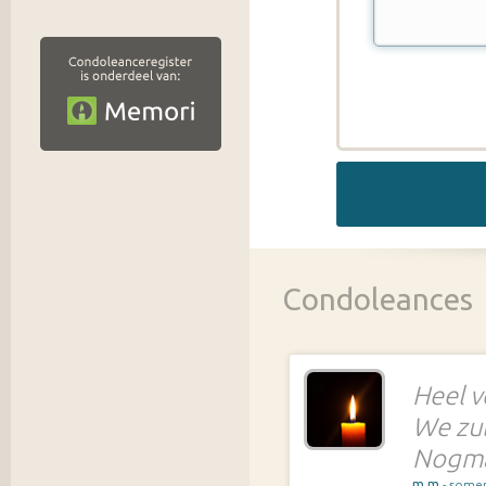
Condoleances
Heel v
We zul
Nogmaa
m.m
- some