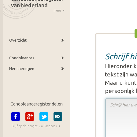
van Nederland
meer
Overzicht
Schrijf 
Condoleances
Hieronder k
Herinneringen
tekst zijn 
Maar u kunt 
persoonlijk
Condoleanceregister delen
Blijf op de hoogte via Facebook