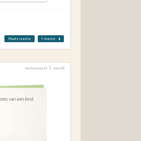
1 reactie
Plaats reactie
|
herinnering 33
niet OK
emis van een kind