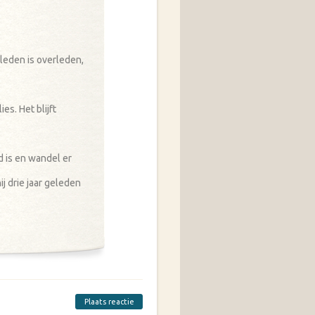
eleden is overleden,
ies. Het blijft
d is en wandel er
j drie jaar geleden
Plaats reactie