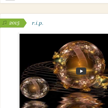
2015
r.i.p.