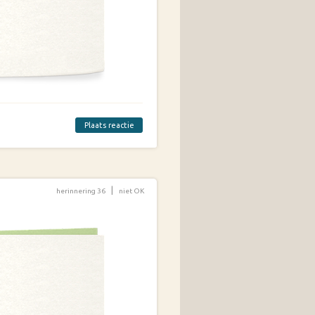
Plaats reactie
|
herinnering 36
niet OK