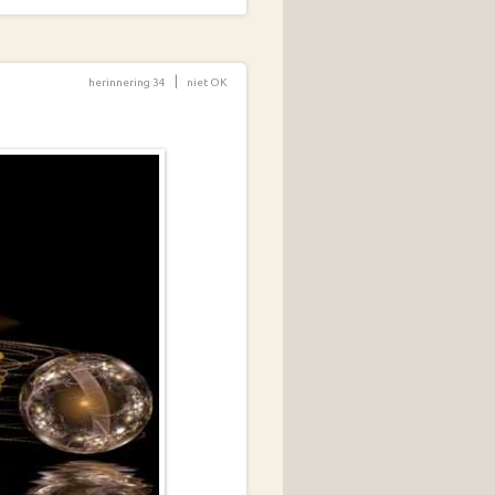
|
herinnering 34
niet OK