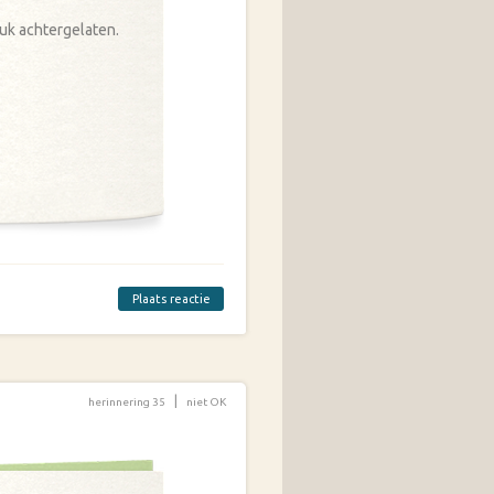
ruk achtergelaten.
Plaats reactie
|
herinnering 35
niet OK