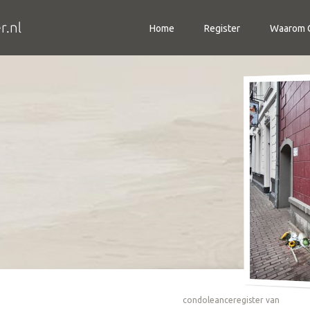
Home
Register
Waarom C
condoleanceregister van