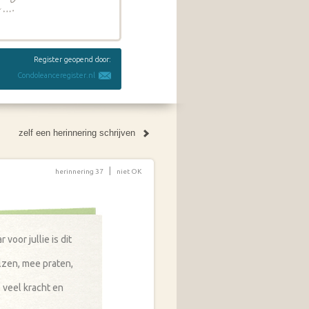
Register geopend door:
Condoleanceregister.nl
zelf een herinnering schrijven
|
herinnering 37
niet OK
oor jullie is dit
lzen, mee praten,
e veel kracht en