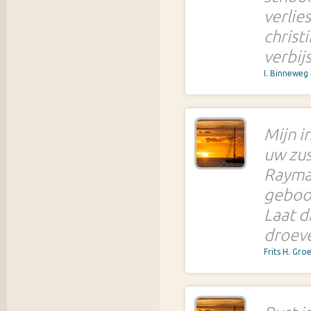
verlie
christ
verbij
I. Binneweg
Mijn i
uw zus
Rayman
geboor
Laat d
droeve
Frits H. Gro