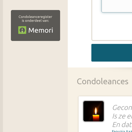
Condoleances
Gecon
Is ze e
En dat
Faouzia Aaz