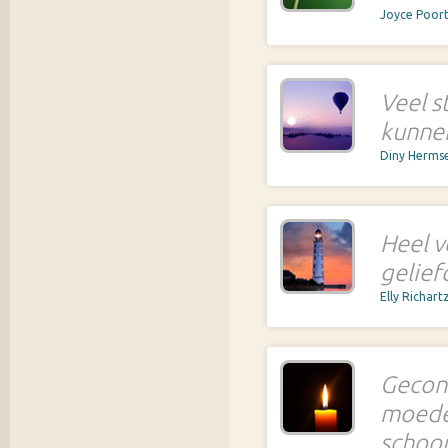
Joyce Poort
Veel s
kunnen
Diny Herms
Heel v
gelief
Elly Richart
Gecond
moede
schoon