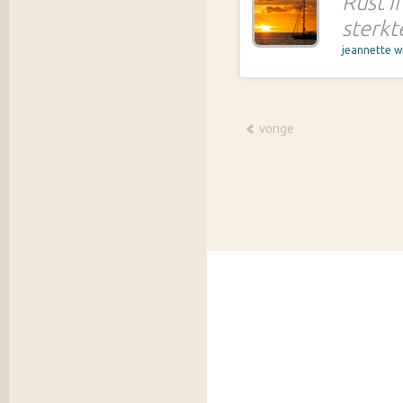
Rust i
sterkt
jeannette 
vorige