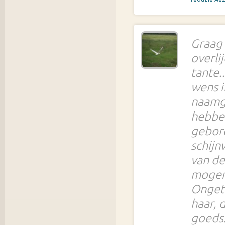
Graag 
overli
tante.
wens i
naamge
hebbe
gebore
schijn
van de
mogen
Ongetw
haar, 
goeds