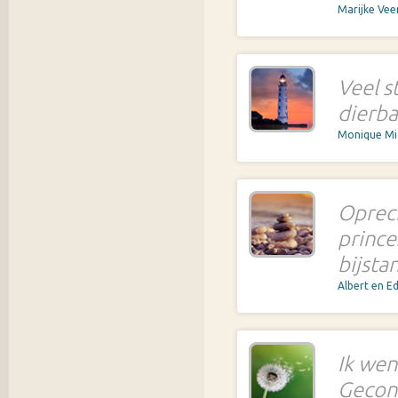
Marijke Ve
Veel s
dierb
Monique M
Oprech
prince
bijsta
Albert en Ed
Ik wen
Gecon