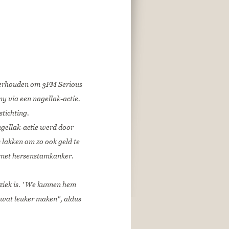
weerhouden om 3FM Serious
y via een nagellak-actie.
stichting.
nagellak-actie werd door
 lakken om zo ook geld te
n met hersenstamkanker.
 ziek is. ' We kunnen hem
g wat leuker maken", aldus