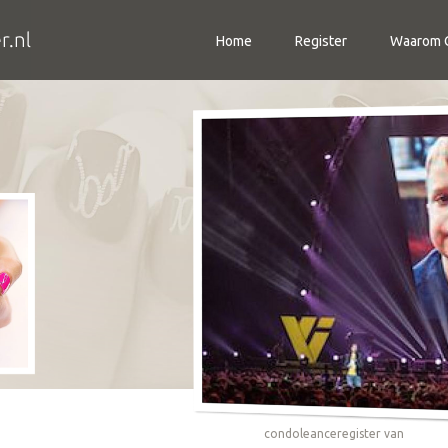
Home
Register
Waarom C
condoleanceregister van