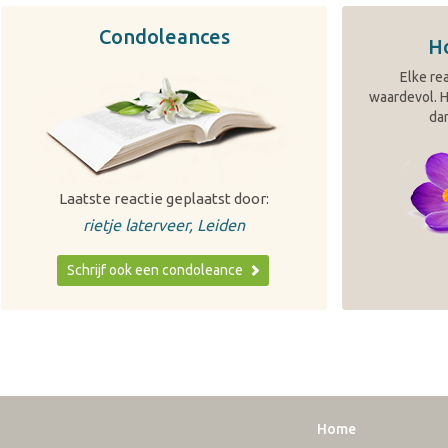
Condoleances
H
Elke rea
waardevol. H
dan
Laatste reactie geplaatst door:
rietje laterveer, Leiden
Schrijf ook een condoleance
Home