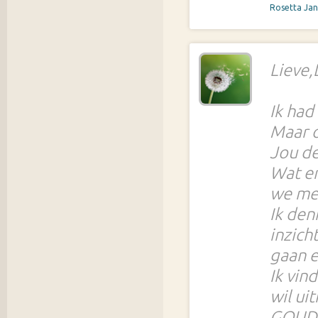
Rosetta Ja
Lieve,
Ik had
Maar o
Jou d
Wat er
we met
Ik den
inzich
gaan e
Ik vin
wil ui
GOUD