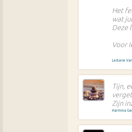
Het fei
wat ju
Deze li
Voor I
Lestarie Va
Tijn, 
verget
Zijn i
Harmina Ge