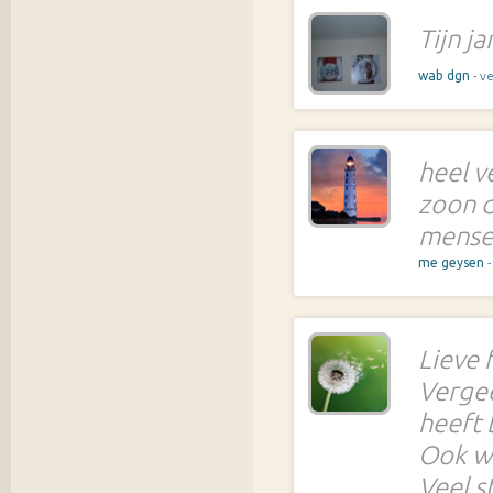
Tijn j
wab dgn
- v
heel ve
zoon d
mense
me geysen
Lieve f
Vergee
heeft 
Ook wi
Veel s