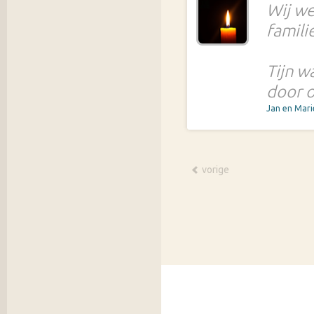
Wij we
famili
Tijn w
door o
Jan en Mari
vorige