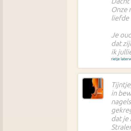
Dacht 
Onze n
liefde
Je oud
dat zi
ik jul
rietje later
Tijntj
in bew
nagels
gekreg
dat je
Strale