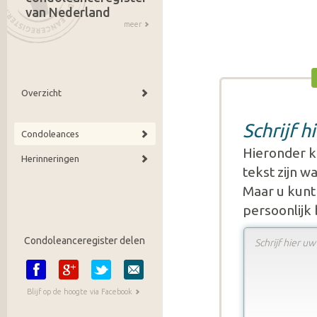
van Nederland
meer
Overzicht
Schrijf 
Condoleances
Hieronder k
Herinneringen
tekst zijn 
Maar u kunt 
persoonlijk
Condoleanceregister delen
Blijf op de hoogte via Facebook