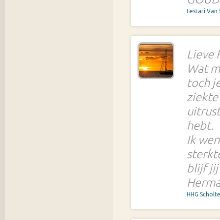
Lestari Van
Lieve F
Wat mi
toch j
ziekte
uitrus
hebt.
Ik wen
sterkt
blijf j
Herma
HHG Scholt