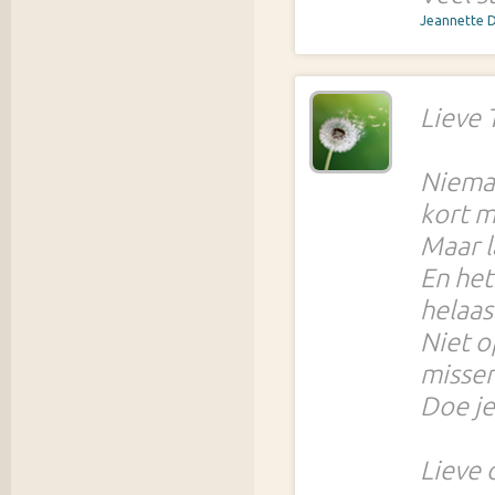
Jeannette 
Lieve T
Niema
kort m
Maar l
En het
helaas
Niet o
missen
Doe je
Lieve 