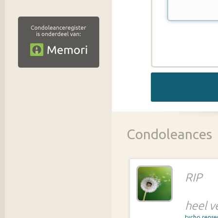
Condoleances
RIP
heel v
tycho rens