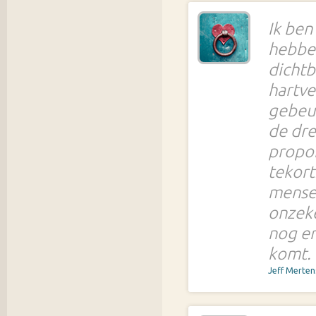
Ik ben
hebben
dichtb
hartve
gebeurd
de dre
propor
tekort
mensen
onzeke
nog er
komt.
Jeff Merte