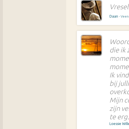
Vreseli
Daan
- Vee
Woorde
die ik
moment
moment
Ik vin
bij jul
overk
Mijn c
zijn v
te erg
Loessie Wil