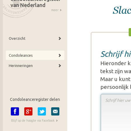
van Nederland
Sla
meer
Overzicht
Schrijf 
Condoleances
Hieronder k
Herinneringen
tekst zijn 
Maar u kunt 
persoonlijk
Condoleanceregister delen
Blijf op de hoogte via Facebook