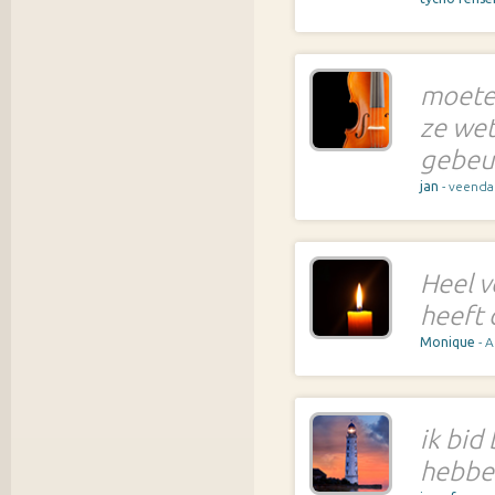
moeten
ze wet
gebeu
jan
- veend
Heel v
heeft 
Monique
- 
ik bid
hebbe