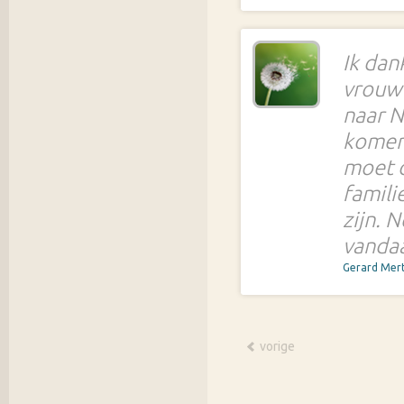
Ik dan
vrouw 
naar Ne
komen,
moet d
famili
zijn. 
vandaa
Gerard Mer
vorige