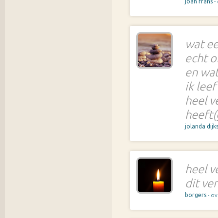
joan frans
-
wat e
echt o
en wat
ik lee
heel v
heeft
jolanda dijk
heel v
dit ve
borgers
- ov