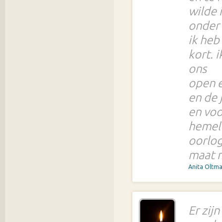
wilde 
onder 
ik heb
kort. 
ons
open e
en de 
en voo
hemel 
oorlo
maat 
Anita Oltm
Er zij