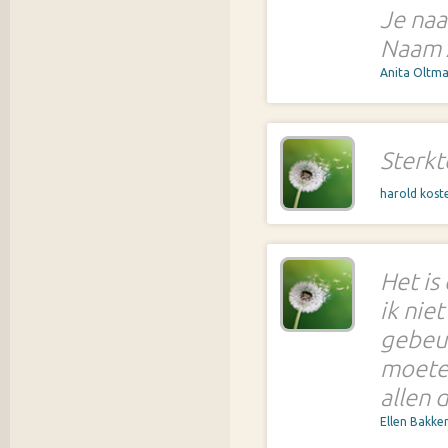
Je naa
Naam A
Anita Oltm
Sterkt
harold kost
Het is
ik nie
gebeur
moeten
allen 
Ellen Bakke