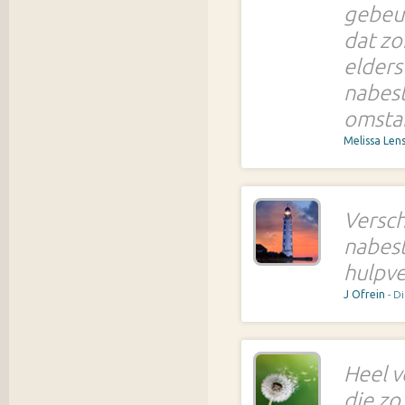
gebeur
dat zo
elders
nabest
omsta
Melissa Len
Versch
nabest
hulpve
J Ofrein
- D
Heel v
die zo 