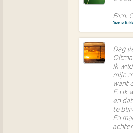
Fam. 
Bianca Bak
Dag li
Oltma
Ik wil
mijn m
want e
En ik 
en dat 
te bli
En maa
achter