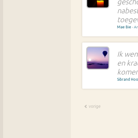
gescho
nabest
toege
Mae Bie
- 
Ik wen
en kra
komend
Sibrand Ho
vorige