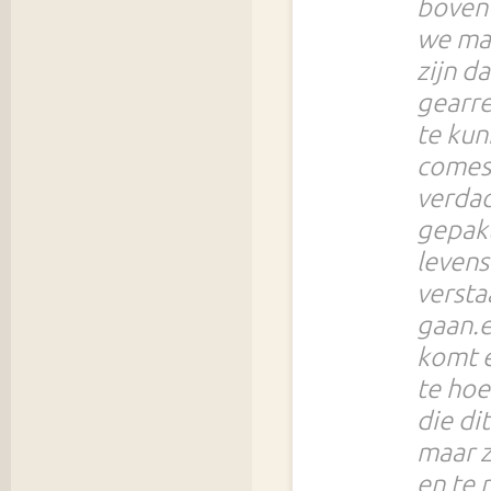
boven 
we maa
zijn d
gearre
te kun
comesa
verdac
gepakt
levens
versta
gaan.e
komt e
te hoe
die di
maar z
en te