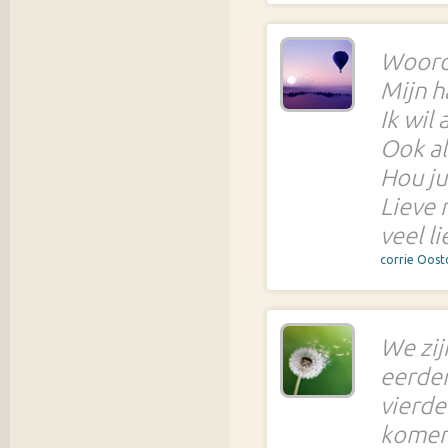
Woorde
Mijn h
Ik wil
Ook al
Hou jul
Lieve 
veel li
corrie Oost
We zij
eerder
vierde 
komen!