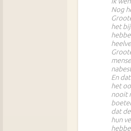
Ik wen
Nog he
Groote
het bi
hebbe
heelve
Groote
mensen
nabest
En dat
het oo
nooit 
boeten
dat de
hun ve
hebbe