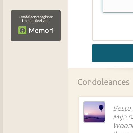
Condoleances
Beste
Mijn n
Woone