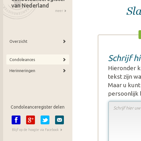
van Nederland
Sl
meer
Overzicht
Schrijf 
Condoleances
Hieronder k
Herinneringen
tekst zijn 
Maar u kunt 
persoonlijk
Condoleanceregister delen
Blijf op de hoogte via Facebook