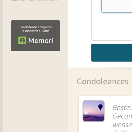
Condoleances
Beste 
Gecond
wensen