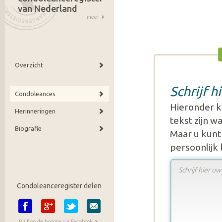
van Nederland
meer
Overzicht
Schrijf 
Condoleances
Hieronder k
Herinneringen
tekst zijn 
Biografie
Maar u kunt 
persoonlijk
Condoleanceregister delen
Blijf op de hoogte via Facebook