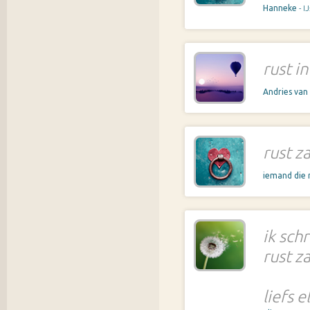
Hanneke
- 
rust i
Andries van
rust zac
iemand die n
ik schr
rust z
liefs e