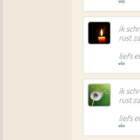
elin
ik schr
rust z
liefs e
elin
ik schr
rust z
liefs e
elin