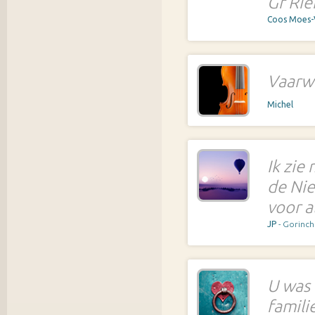
Gr Ri
Coos Moes
Vaarw
Michel
Ik zie
de Nie
voor a
JP
- Gorinc
U was 
famili