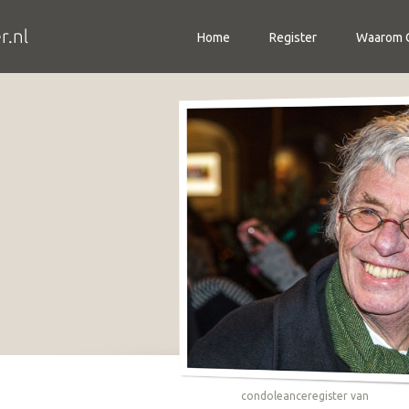
Home
Register
Waarom C
condoleanceregister van