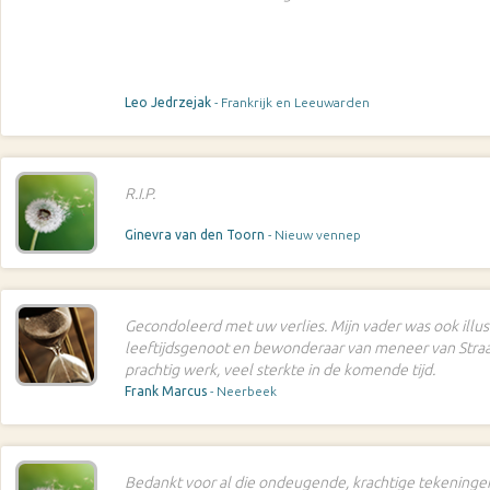
Leo Jedrzejak
- Frankrijk en Leeuwarden
R.I.P.
Ginevra van den Toorn
- Nieuw vennep
Gecondoleerd met uw verlies. Mijn vader was ook illus
leeftijdsgenoot en bewonderaar van meneer van Straat
prachtig werk, veel sterkte in de komende tijd.
Frank Marcus
- Neerbeek
Bedankt voor al die ondeugende, krachtige tekeningen. 