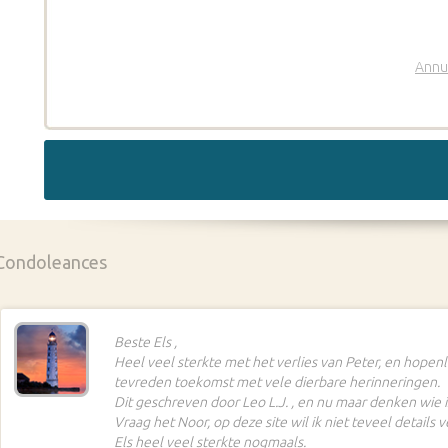
Annu
Condoleances
Beste Els ,
Heel veel sterkte met het verlies van Peter, en hopen
tevreden toekomst met vele dierbare herinneringen.
Dit geschreven door Leo L.J. , en nu maar denken wie i
Vraag het Noor, op deze site wil ik niet teveel details 
Els heel veel sterkte nogmaals.