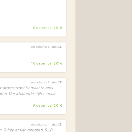
10 december 2016
condoleance 6 |
niet OK
10 december 2016
condoleance 5 |
niet OK
trator/cartoonist maar tevens
en. Verschillende stijlen maar
9 december 2016
condoleance 4 |
niet OK
Ik heb er van genoten. R.I.P.