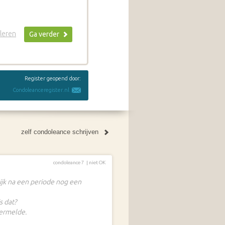
leren
Ga verder
Register geopend door:
Condoleanceregister.nl
zelf condoleance schrijven
condoleance 7 |
niet OK
lijk na een periode nog een
s dat?
vermelde.