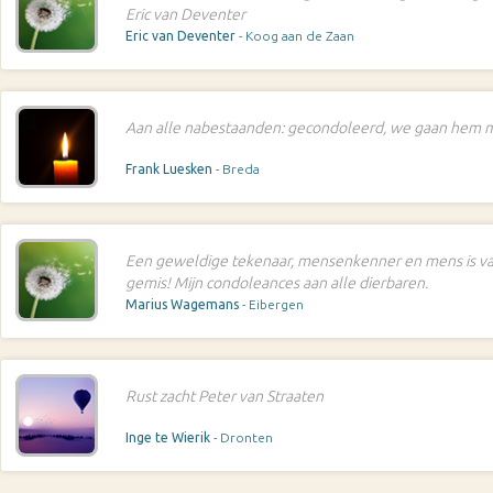
Eric van Deventer
Eric van Deventer
- Koog aan de Zaan
Aan alle nabestaanden: gecondoleerd, we gaan hem m
Frank Luesken
- Breda
Een geweldige tekenaar, mensenkenner en mens is v
gemis! Mijn condoleances aan alle dierbaren.
Marius Wagemans
- Eibergen
Rust zacht Peter van Straaten
Inge te Wierik
- Dronten