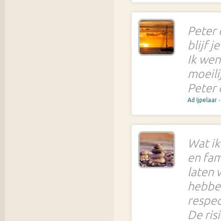
Peter 
blijf 
Ik wen
moeili
Peter 
Ad Ijpelaar
Wat ik
en fam
laten 
hebben
respec
De ris