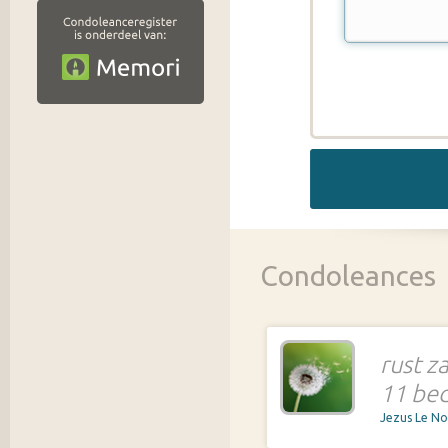
Condoleances
rust z
11 bed
Jezus Le N