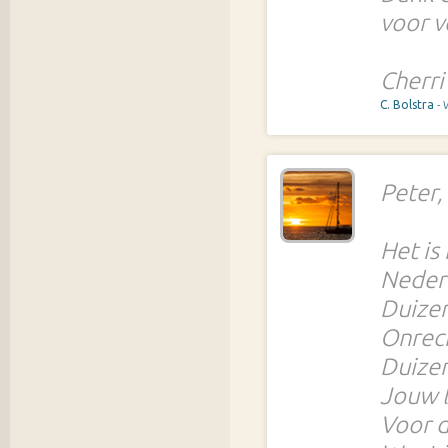
voor v
Cherri
C. Bolstra
-
Peter,
Het is 
Nederl
Duizen
Onrech
Duizen
Jouw l
Voor d