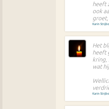
heeft 
ook aa
groet,
Karin Strijb
Het bl
heeft 
kring,
wat hi
Wellic
verdrie
Karin Strijb