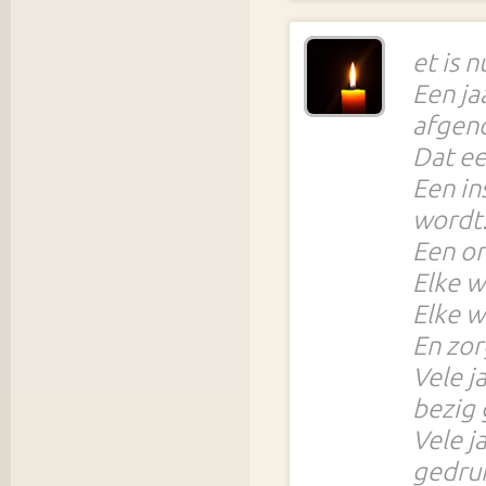
et is 
Een ja
afgen
Dat ee
Een in
wordt
Een on
Elke w
Elke we
En zor
Vele j
bezig
Vele j
gedruk