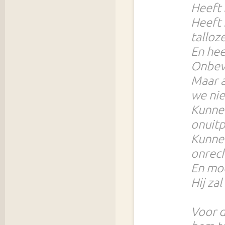
Heeft 
Heeft 
talloz
En hee
Onbev
Maar a
we nie
Kunnen
onuitp
Kunnen
onrech
En mo
Hij za
Voor d