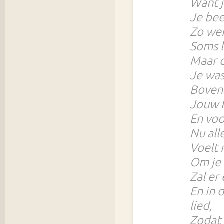
Want j
Je beet
Zo wer
Soms l
Maar d
Je was
Bovena
Jouw k
En voo
Nu all
Voelt 
Om je 
Zal er
En in 
lied,
Zodat 