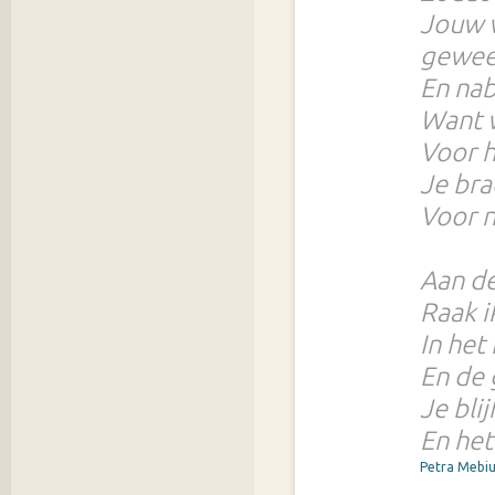
Jouw 
gewee
En nab
Want w
Voor he
Je bra
Voor n
Aan de
Raak i
In het
En de 
Je bli
En het
Petra Mebi