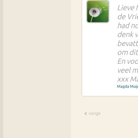
Lieve 
de Vri
had no
denk v
bevatt
om dit
En voo
veel m
xxx M
Magda Mui
vorige