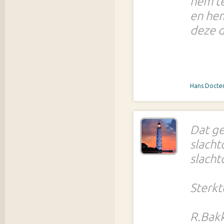
hem t
en hem
deze d
Hans Docte
Dat ge
slacht
slachto
Sterkt
R.Bakk