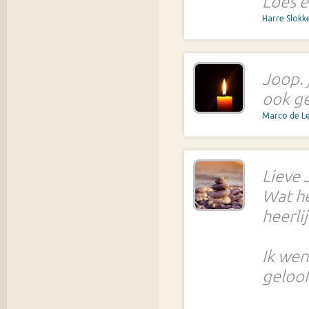
Loes e
Harre Slokk
Joop. 
ook ge
Marco de 
Lieve 
Wat he
heerli
Ik wen
geloof