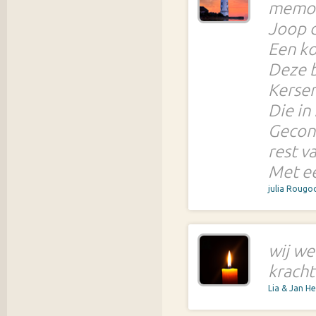
memor
Joop d
Een ko
Deze b
Kerse
Die in
Gecond
rest v
Met ee
julia Rougo
wij we
kracht
Lia & Jan H