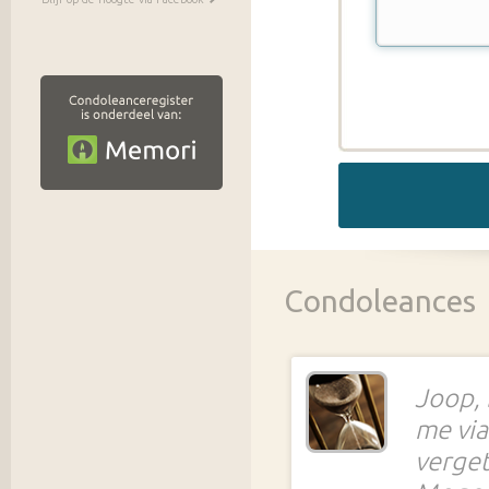
Condoleances
Joop, 
me via
verget