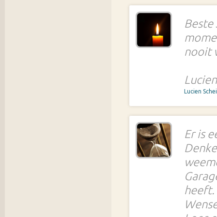
Beste 
moment
nooit 
Lucien
Lucien Sche
Er is 
Denken
weemoe
Garag
heeft.
Wensen