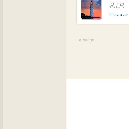
R.I.P.
Ginevra va
vorige