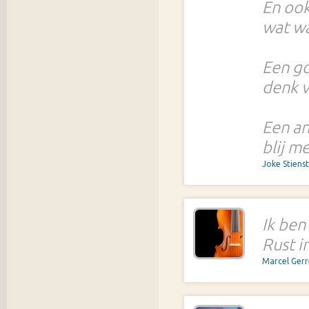
En ook
wat wa
Een go
denk ve
Een an
blij m
Joke Stiens
Ik ben
Rust i
Marcel Ger