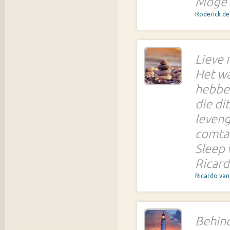
Moge u
Roderick d
Lieve
Het wa
hebben
die di
leveng
comta
Sleep 
Ricar
Ricardo va
Behind