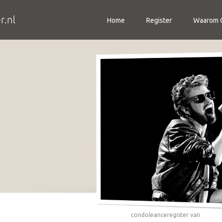
Home
Register
Waarom C
condoleanceregister van