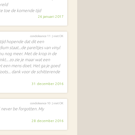
reld
te toe de komende tijd
26 januari 2017
condoleance 11 |
niet OK
tijd hopende dat dit een
ium staat...de pareltjes van vinyl
k nu nog meer. Met de krop in de
t... zo zie je maar wat een
met een mens doet. Het ga je goed
oots... dank voor de schitterende
31 december 2016
condoleance 10 |
niet OK
il never be forgotten. My
28 december 2016