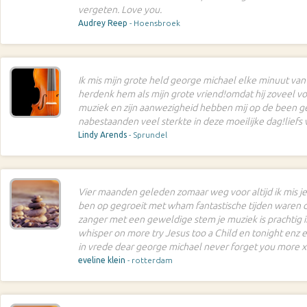
vergeten. Love you.
Audrey Reep
- Hoensbroek
Ik mis mijn grote held george michael elke minuut van 
herdenk hem als mijn grote vriend!omdat hij zoveel vo
muziek en zijn aanwezigheid hebben mij op de been g
nabestaanden veel sterkte in deze moeilijke dag!liefs 
Lindy Arends
- Sprundel
Vier maanden geleden zomaar weg voor altijd ik mis je
ben op gegroeit met wham fantastische tijden waren 
zanger met een geweldige stem je muziek is prachtig ik
whisper on more try Jesus too a Child en tonight enz ee
in vrede dear george michael never forget you more 
eveline klein
- rotterdam