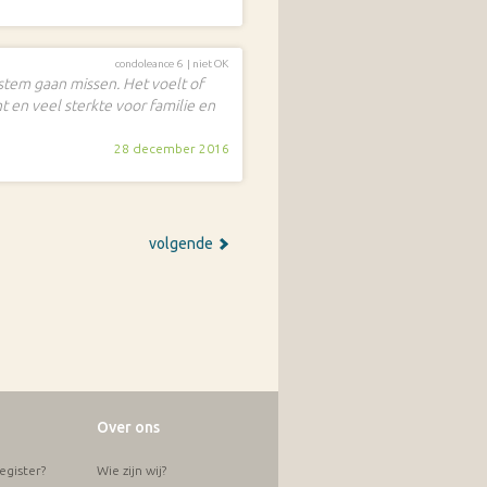
condoleance 6 |
niet OK
 stem gaan missen. Het voelt of
t en veel sterkte voor familie en
28 december 2016
volgende
Over ons
gister?
Wie zijn wij?