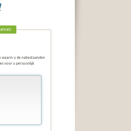
l
eances
jn waarin u de nabestaanden
es voor u persoonlijk