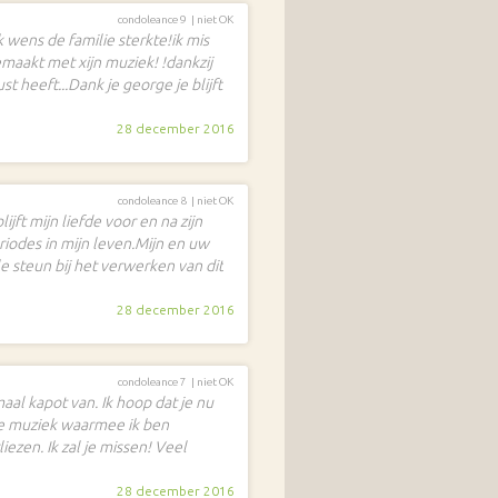
condoleance 9 |
niet OK
 wens de familie sterkte!ik mis
maakt met xijn muziek! !dankzij
st heeft...Dank je george je blijft
28 december 2016
condoleance 8 |
niet OK
lijft mijn liefde voor en na zijn
riodes in mijn leven.Mijn en uw
le steun bij het verwerken van dit
28 december 2016
condoleance 7 |
niet OK
aal kapot van. Ik hoop dat je nu
ie muziek waarmee ik ben
ezen. Ik zal je missen! Veel
28 december 2016