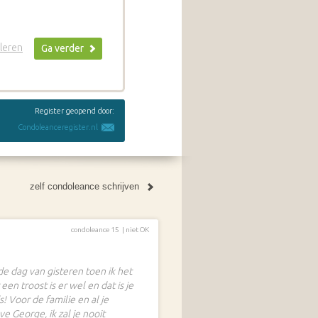
leren
Ga verder
Register geopend door:
Condoleanceregister.nl
zelf condoleance schrijven
condoleance 15 |
niet OK
 de dag van gisteren toen ik het
een troost is er wel en dat is je
! Voor de familie en al je
e George, ik zal je nooit