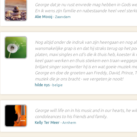
George dat je nu rust envrede mag hebben in Gods we
En ik wens zijn familie en nabestaande heel veel sterk
Alie Mooij
- Zaandam
Nog altijd onder de indruk van zijn heengaan en nog al
wansmakelijke grap is en dat hij straks terug op het pod
platen, maxi singles en cd's die ik thuis heb, koester i
keel gaan werken en thuis stiekem een traan weggepink
briljant singer songwriter hij is en wat goeie muziek 
George en doe de groeten aan Freddy, David, Prince, T
muziek die je ons bracht - we vergeten je nooit!
hilde nys
- belgie
George will life on in his music and in our hearts, he w
condoleances to his friends and family.
Kelly Ter Meer
- Arnhem