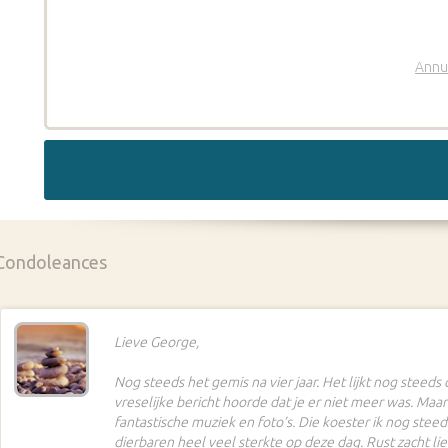
Annu
Condoleances
Lieve George,
Nog steeds het gemis na vier jaar. Het lijkt nog steeds
vreselijke bericht hoorde dat je er niet meer was. Maar 
fantastische muziek en foto’s. Die koester ik nog steeds
dierbaren heel veel sterkte op deze dag. Rust zacht liev