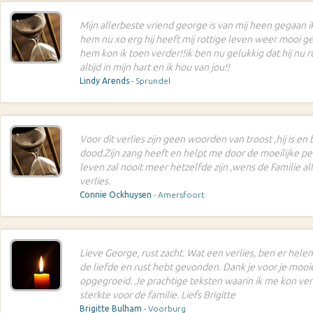
Mijn allerbeste vriend george is van mij heen gegaan ik
hem nu xo erg hij heeft mij rottige leven weer mooi ge
hem kon ik toen verder!!ik ben nu gelukkig dat hij nu ru
altijd in mijn hart en ik hou van jou!!
Lindy Arends
- Sprundel
Voor dit verlies zijn geen woorden van troost ,hij is en b
dood.Zijn zang heeft en helpt me door de moeilijke pe
leven zal nooit meer hetzelfde zijn ,wens de Familie al
verlies.
Connie Ockhuysen
- Amersfoort
Lieve George, rust zacht. Wat een verlies, ben er helem
de liefde en rust hebt gevonden. Dank je voor je moo
opgegroeid. Je prachtige teksten waarin ik me kon verli
sterkte voor de familie. Liefs Brigitte
Brigitte Bulham
- Voorburg