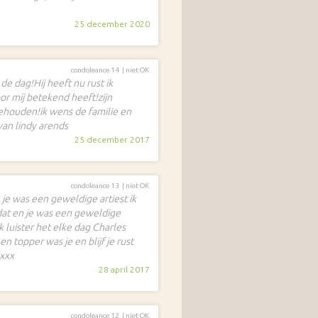
25 december 2020
condoleance 14 |
niet OK
de dag!Hij heeft nu rust ik
or mij betekend heeft!zijn
ehouden!ik wens de familie en
van lindy arends
25 december 2017
condoleance 13 |
niet OK
 je was een geweldige artiest ik
dat en je was een geweldige
 luister het elke dag Charles
n topper was je en blijf je rust
xxxx
28 april 2017
condoleance 12 |
niet OK